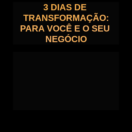
3 DIAS DE 
TRANSFORMAÇÃO:
PARA VOCÊ E O SEU 
NEGÓCIO
A experiência mais importante para o crescimento 
do seu negócio está prestes a acontecer em 
Chapecó!
Você vai descobrir como multiplicar os seus 
resultados, ou até mesmo criar um negócio do 
absoluto zero, e torná-lo altamente lucrativo em 
pouco tempo com as mesmas estratégias dos 
Maiores PLayers do empreendedorismo do Brasil