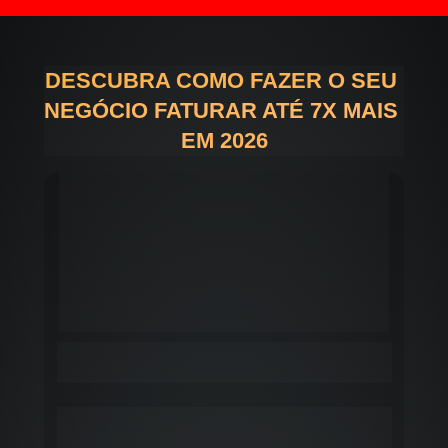
DESCUBRA COMO FAZER O SEU 
NEGÓCIO FATURAR ATÉ 7X MAIS 
EM 2026
1º Passo: 
Cadastre-se na lista para participar da 
promoção através do formulário abaixo
2º Passo:
 Depois disso, entre no nosso grupo 
Oficial do WhatsApp
A Oferta Especial será liberada APENAS dentro 
desse Grupo!