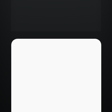
viradas de chave
Empresários que chegaram estagnados, 
perdidos ou sobrecarregados
… voltaram com 
clareza, 
plano
 e 
resultados
 que poucos 
acreditariam se não tivessem visto!