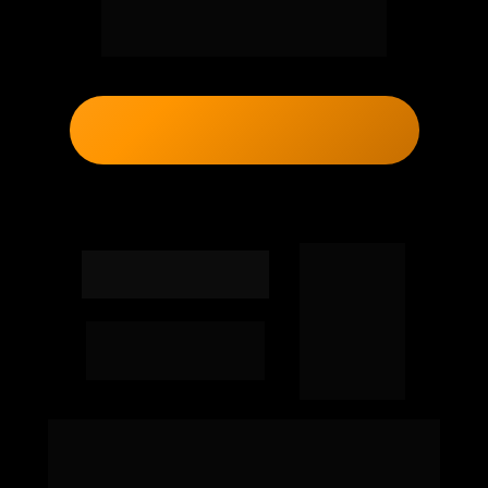
PARTICIPARAM DAS 
ÚLTIMAS IMERSÕES
EU QUERO PARTICIPAR
Copyright© Jorge Kotz | Todos os Direitos 
Reservados